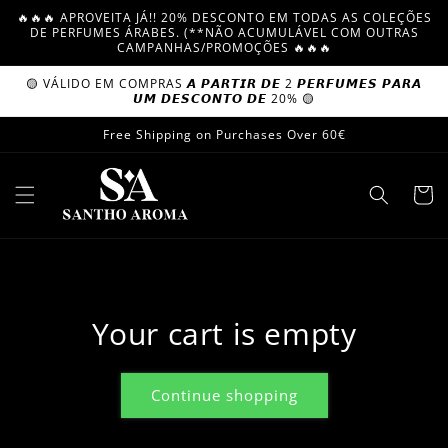
Skip to
🔥🔥🔥 APROVEITA JÁ!! 20% DESCONTO EM TODAS AS COLEÇÕES
content
DE PERFUMES ÁRABES. (**NÃO ACUMULÁVEL COM OUTRAS
CAMPANHAS/PROMOÇÕES 🔥🔥🔥
🟡 VÁLIDO EM COMPRAS 𝘼 𝙋𝘼𝙍𝙏𝙄𝙍 𝘿𝙀 2 𝙋𝙀𝙍𝙁𝙐𝙈𝙀𝙎 𝙋𝘼𝙍𝘼
𝙐𝙈 𝘿𝙀𝙎𝘾𝙊𝙉𝙏𝙊 𝘿𝙀 20% 🟡
Free Shipping on Purchases Over 60€
Cart
Your cart is empty
Continue shopping