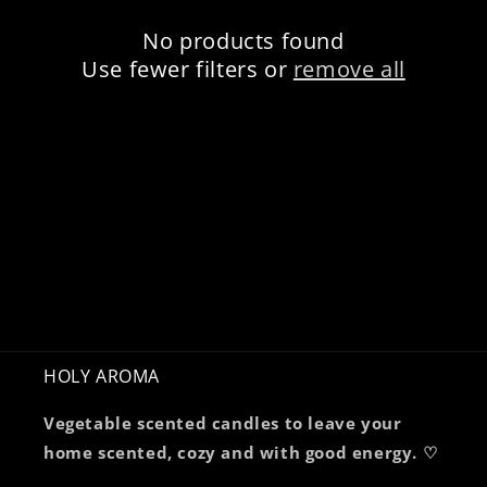
c
No products found
t
Use fewer filters or
remove all
i
o
n
:
HOLY AROMA
Vegetable scented candles to leave your
home scented, cozy and with good energy. ♡