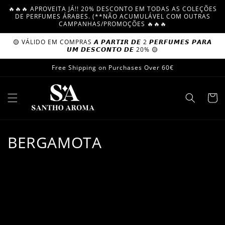
Skip to
🔥🔥🔥 APROVEITA JÁ!! 20% DESCONTO EM TODAS AS COLEÇÕES
content
DE PERFUMES ÁRABES. (**NÃO ACUMULÁVEL COM OUTRAS
CAMPANHAS/PROMOÇÕES 🔥🔥🔥
🟡 VÁLIDO EM COMPRAS 𝘼 𝙋𝘼𝙍𝙏𝙄𝙍 𝘿𝙀 2 𝙋𝙀𝙍𝙁𝙐𝙈𝙀𝙎 𝙋𝘼𝙍𝘼
𝙐𝙈 𝘿𝙀𝙎𝘾𝙊𝙉𝙏𝙊 𝘿𝙀 20% 🟡
Free Shipping on Purchases Over 60€
Cart
C
BERGAMOTA
o
l
l
e