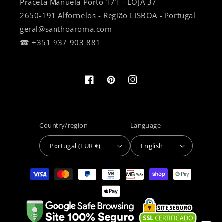
Praceta Manuela Porto 171 - LOJA 37
2650-191 Alfornelos - Região LISBOA - Portugal
geral@santhoaroma.com
☎ +351 937 903 881
Facebook
Pinterest
Instagram
Country/region
Language
Portugal (EUR €)
English
Payment
methods