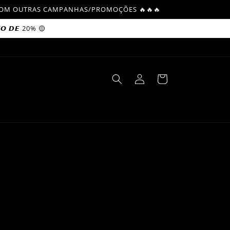
L COM OUTRAS CAMPANHAS/PROMOÇÕES 🔥🔥🔥
𝙊 𝘿𝙀 20% 🟡
Log
Cart
in