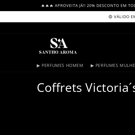
Skip to
🔥🔥🔥 APROVEITA JÁ!! 20% DESCONTO EM 
content
🟡 VÁLIDO EM C
▶ PERFUMES HOMEM
▶ PERFUMES MULH
C
Coffrets Victoria´
o
l
l