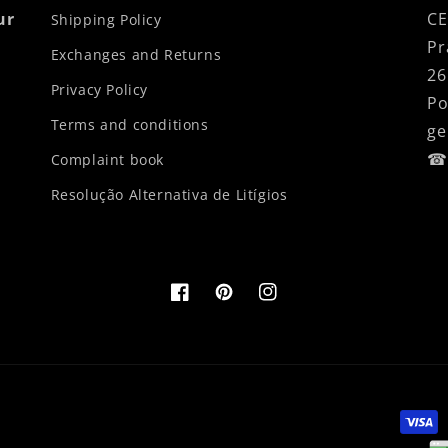
ur
CE
Shipping Policy
Pr
Exchanges and Returns
26
Privacy Policy
Po
Terms and conditions
ge
☎ 
Complaint book
Resolução Alternativa de Litígios
Facebook
Pinterest
Instagram
Paym