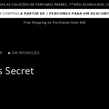
TODAS AS COLEÇÕES DE PERFUMES ÁRABES. (**NÃO ACUMULÁVE
OMPRAS 𝘼 𝙋𝘼𝙍𝙏𝙄𝙍 𝘿𝙀 2 𝙋𝙀𝙍𝙁𝙐𝙈𝙀𝙎 𝙋𝘼𝙍𝘼 𝙐𝙈 𝘿𝙀𝙎𝘾𝙊𝙉
Free Shipping on Purchases Over 60€
ER
▶ EM PROMOÇÃO
s Secret