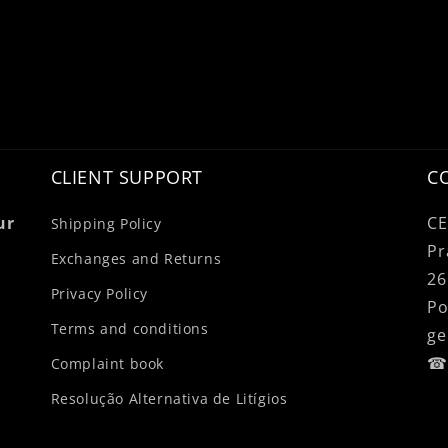
CLIENT SUPPORT
C
ur
CE
Shipping Policy
Pr
Exchanges and Returns
26
Privacy Policy
Po
Terms and conditions
ge
☎ 
Complaint book
Resolução Alternativa de Litígios