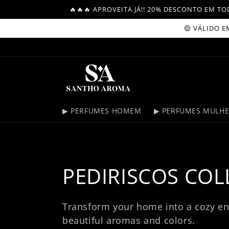
Skip to
🔥🔥🔥 APROVEITA JÁ!! 20% DESCONTO EM 
content
🟡 VÁLIDO EM C
▶ PERFUMES HOMEM
▶ PERFUMES MULH
C
PEDIRISCOS COL
o
Transform your home into a cozy env
beautiful aromas and colors.
l