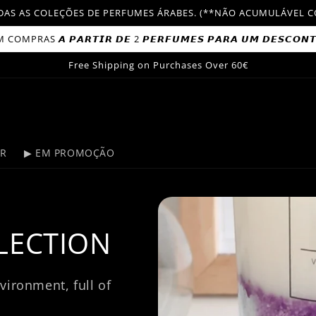
TODAS AS COLEÇÕES DE PERFUMES ÁRABES. (**NÃO ACUMULÁVE
OMPRAS 𝘼 𝙋𝘼𝙍𝙏𝙄𝙍 𝘿𝙀 2 𝙋𝙀𝙍𝙁𝙐𝙈𝙀𝙎 𝙋𝘼𝙍𝘼 𝙐𝙈 𝘿𝙀𝙎𝘾𝙊𝙉
Free Shipping on Purchases Over 60€
ER
▶ EM PROMOÇÃO
LECTION
ironment, full of