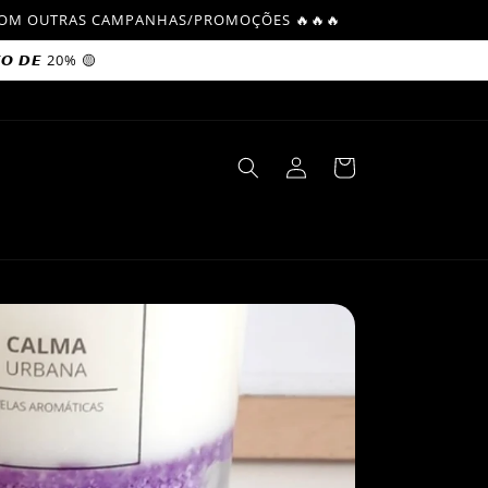
L COM OUTRAS CAMPANHAS/PROMOÇÕES 🔥🔥🔥
𝙊 𝘿𝙀 20% 🟡
Log
Cart
in