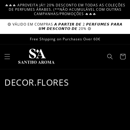
Skip to
🔥🔥🔥 APROVEITA JÁ!! 20% DESCONTO EM TODAS AS COLEÇÕES
content
DE PERFUMES ÁRABES. (**NÃO ACUMULÁVEL COM OUTRAS
CAMPANHAS/PROMOÇÕES 🔥🔥🔥
🟡 VÁLIDO EM COMPRAS 𝘼 𝙋𝘼𝙍𝙏𝙄𝙍 𝘿𝙀 2 𝙋𝙀𝙍𝙁𝙐𝙈𝙀𝙎 𝙋𝘼𝙍𝘼
𝙐𝙈 𝘿𝙀𝙎𝘾𝙊𝙉𝙏𝙊 𝘿𝙀 20% 🟡
Free Shipping on Purchases Over 60€
Cart
C
DECOR.FLORES
o
l
l
e