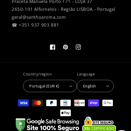
Praceta Manuela Porto 171 - LOJA 37
2650-191 Alfornelos - Região LISBOA - Portugal
geral@santhoaroma.com
☎ +351 937 903 881
Facebook
Pinterest
Instagram
Country/region
Language
Portugal (EUR €)
English
Payment
methods