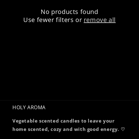
c
No products found
t
Use fewer filters or
remove all
i
o
n
:
HOLY AROMA
Vegetable scented candles to leave your
home scented, cozy and with good energy. ♡