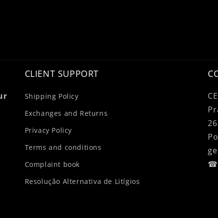
CLIENT SUPPORT
C
ur
CE
Shipping Policy
Pr
Exchanges and Returns
26
Privacy Policy
Po
Terms and conditions
ge
☎ 
Complaint book
Resolução Alternativa de Litígios