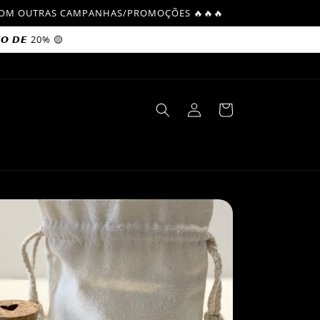
L COM OUTRAS CAMPANHAS/PROMOÇÕES 🔥🔥🔥
𝙊 𝘿𝙀 20% 🟡
Log
Cart
in