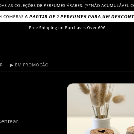
TODAS AS COLEÇÕES DE PERFUMES ÁRABES. (**NÃO ACUMULÁVE
OMPRAS 𝘼 𝙋𝘼𝙍𝙏𝙄𝙍 𝘿𝙀 2 𝙋𝙀𝙍𝙁𝙐𝙈𝙀𝙎 𝙋𝘼𝙍𝘼 𝙐𝙈 𝘿𝙀𝙎𝘾𝙊𝙉
Free Shipping on Purchases Over 60€
ER
▶ EM PROMOÇÃO
sentear.