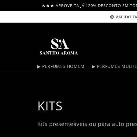
Skip to
🔥🔥🔥 APROVEITA JÁ!! 20% DESCONTO EM 
content
🟡 VÁLIDO EM C
▶ PERFUMES HOMEM
▶ PERFUMES MULH
C
KITS
o
Kits presenteáveis ou para auto pre