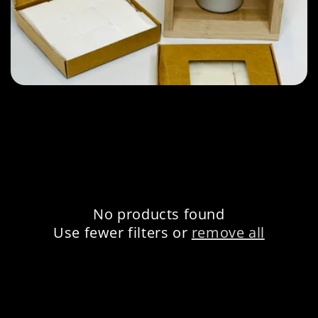
e
c
t
i
o
n
:
No products found
Use fewer filters or
remove all