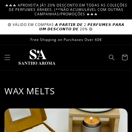
Skip to
🔥🔥🔥 APROVEITA JÁ!! 20% DESCONTO EM TODAS AS COLEÇÕES
content
DE PERFUMES ÁRABES. (**NÃO ACUMULÁVEL COM OUTRAS
CAMPANHAS/PROMOÇÕES 🔥🔥🔥
🟡 VÁLIDO EM COMPRAS 𝘼 𝙋𝘼𝙍𝙏𝙄𝙍 𝘿𝙀 2 𝙋𝙀𝙍𝙁𝙐𝙈𝙀𝙎 𝙋𝘼𝙍𝘼
𝙐𝙈 𝘿𝙀𝙎𝘾𝙊𝙉𝙏𝙊 𝘿𝙀 20% 🟡
Free Shipping on Purchases Over 60€
Cart
C
WAX MELTS
o
l
l