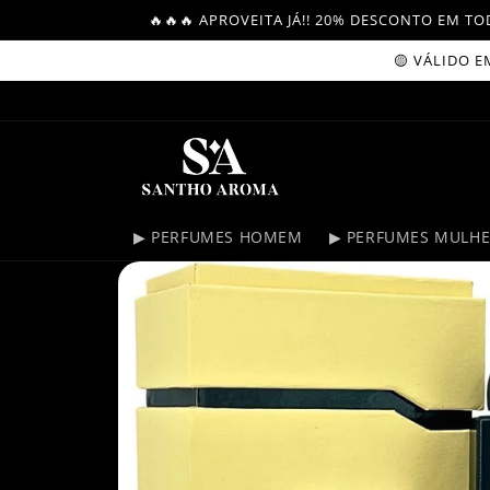
Skip to
🔥🔥🔥 APROVEITA JÁ!! 20% DESCONTO EM 
content
🟡 VÁLIDO EM C
▶ PERFUMES HOMEM
▶ PERFUMES MULH
Skip to
product
information