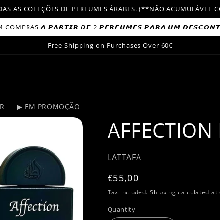
TODAS AS COLEÇÕES DE PERFUMES ÁRABES. (**NÃO ACUMULÁVE
OMPRAS 𝘼 𝙋𝘼𝙍𝙏𝙄𝙍 𝘿𝙀 2 𝙋𝙀𝙍𝙁𝙐𝙈𝙀𝙎 𝙋𝘼𝙍𝘼 𝙐𝙈 𝘿𝙀𝙎𝘾𝙊𝙉
Free Shipping on Purchases Over 60€
ER
▶ EM PROMOÇÃO
AFFECTION 
LATTAFA
Regular
€55,00
price
Tax included.
Shipping
calculated at 
Quantity