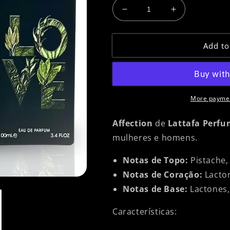
Decrease
Increase
quantity
quantity
for
for
Add to
AFFECTION
AFFECTION
LOVE
LOVE
-
-
LATTAFA
LATTAFA
More paymen
Affection
de
Lattafa Perfu
mulheres e homens.
Notas de Topo:
Pistache,
Notas de Coração:
Lacto
Notas de Base:
Lactones,
Características: