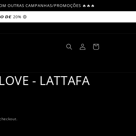
L COM OUTRAS CAMPANHAS/PROMOÇÕES 🔥🔥🔥
𝙊 𝘿𝙀 20% 🟡
Log
Cart
in
LOVE - LATTAFA
checkout.