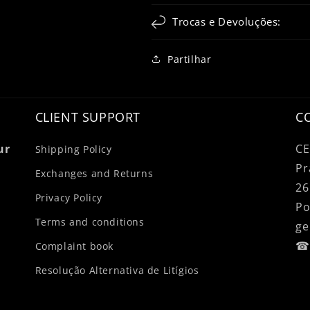
Trocas e Devoluções:
Partilhar
CLIENT SUPPORT
C
ur
CE
Shipping Policy
Pr
Exchanges and Returns
26
Privacy Policy
Po
Terms and conditions
ge
☎ 
Complaint book
Resolução Alternativa de Litígios