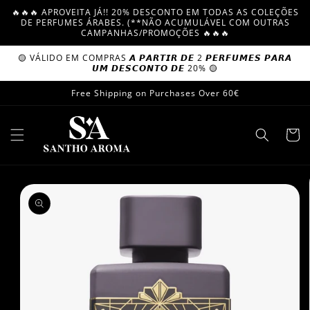
Skip to
🔥🔥🔥 APROVEITA JÁ!! 20% DESCONTO EM TODAS AS COLEÇÕES
content
DE PERFUMES ÁRABES. (**NÃO ACUMULÁVEL COM OUTRAS
CAMPANHAS/PROMOÇÕES 🔥🔥🔥
🟡 VÁLIDO EM COMPRAS 𝘼 𝙋𝘼𝙍𝙏𝙄𝙍 𝘿𝙀 2 𝙋𝙀𝙍𝙁𝙐𝙈𝙀𝙎 𝙋𝘼𝙍𝘼
𝙐𝙈 𝘿𝙀𝙎𝘾𝙊𝙉𝙏𝙊 𝘿𝙀 20% 🟡
Free Shipping on Purchases Over 60€
Cart
Skip to
product
information