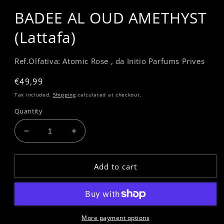
BADEE AL OUD AMETHYST
(Lattafa)
Ref.Olfativa: Atomic Rose , da Initio Parfums Prives
Regular
€49,99
price
Tax included.
Shipping
calculated at checkout.
Quantity
Decrease
Increase
quantity
quantity
for
for
Add to cart
BADEE
BADEE
AL
AL
OUD
OUD
AMETHYST
AMETHYST
(Lattafa)
(Lattafa)
More payment options