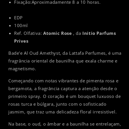
Fixação:Aproximadamente 8 a 10 horas.
EDP
100ml
Ref. Olfativa:
Atomic Rose
, da
Initio Parfums
Prives
Bade'e Al Oud Amethyst, da Lattafa Perfumes, é uma
fragrância oriental de baunilha que exala charme e
magnetismo.
Começando com notas vibrantes de pimenta rosa e
bergamota, a fragrância captura a atenção desde o
primeiro spray. O coração é um bouquet luxuoso de
rosas turca e búlgara, junto com o sofisticado
jasmim, que traz uma delicadeza floral irresistível.
Na base, o oud, o âmbar e a baunilha se entrelaçam,