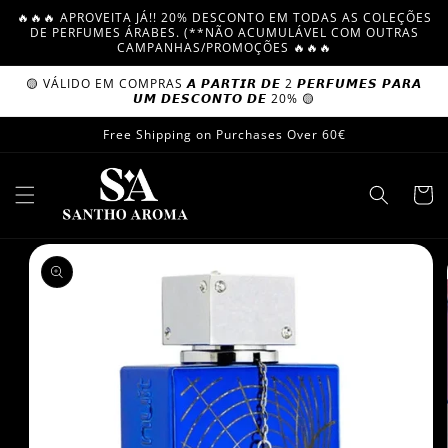
Skip to
🔥🔥🔥 APROVEITA JÁ!! 20% DESCONTO EM TODAS AS COLEÇÕES
content
DE PERFUMES ÁRABES. (**NÃO ACUMULÁVEL COM OUTRAS
CAMPANHAS/PROMOÇÕES 🔥🔥🔥
🟡 VÁLIDO EM COMPRAS 𝘼 𝙋𝘼𝙍𝙏𝙄𝙍 𝘿𝙀 2 𝙋𝙀𝙍𝙁𝙐𝙈𝙀𝙎 𝙋𝘼𝙍𝘼
𝙐𝙈 𝘿𝙀𝙎𝘾𝙊𝙉𝙏𝙊 𝘿𝙀 20% 🟡
Free Shipping on Purchases Over 60€
Cart
Skip to
product
information