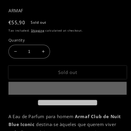
ARMAF
Regular
€55,90
Sold out
price
Tax included.
Shipping
calculated at checkout.
Quantity
Decrease
Increase
quantity
quantity
for
for
Sold out
CLUB
CLUB
DE
DE
NUIT
NUIT
BLUE
BLUE
ICONIC
ICONIC
-
-
ARMAF
ARMAF
A Eau de Parfum para homem
Armaf Club de Nuit
Blue Iconic
destina-se àqueles que querem viver