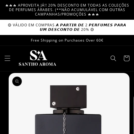
Skip to
🔥🔥🔥 APROVEITA JÁ!! 20% DESCONTO EM TODAS AS COLEÇÕES
content
DE PERFUMES ÁRABES. (**NÃO ACUMULÁVEL COM OUTRAS
CAMPANHAS/PROMOÇÕES 🔥🔥🔥
🟡 VÁLIDO EM COMPRAS 𝘼 𝙋𝘼𝙍𝙏𝙄𝙍 𝘿𝙀 2 𝙋𝙀𝙍𝙁𝙐𝙈𝙀𝙎 𝙋𝘼𝙍𝘼
𝙐𝙈 𝘿𝙀𝙎𝘾𝙊𝙉𝙏𝙊 𝘿𝙀 20% 🟡
Free Shipping on Purchases Over 60€
Cart
Skip to
product
information