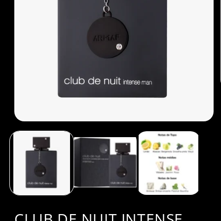
Open
media
1
in
modal
CLUB DE NUIT INTENSE