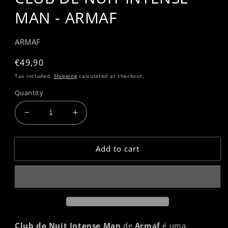
MAN - ARMAF
ARMAF
Regular
€49,90
price
Tax included.
Shipping
calculated at checkout.
Quantity
Decrease
Increase
quantity
quantity
for
for
Add to cart
CLUB
CLUB
DE
DE
NUIT
NUIT
INTENSE
INTENSE
MAN
MAN
-
-
ARMAF
ARMAF
Club de Nuit Intense Man
de
Armaf
é uma