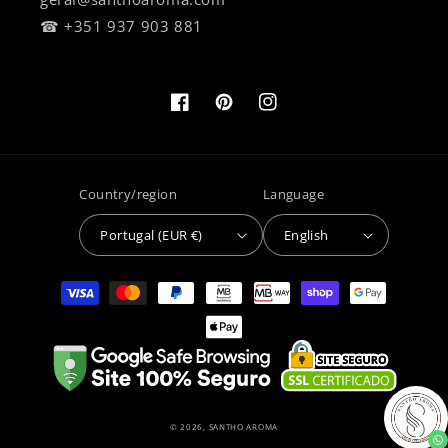
☎ +351 937 903 881
Facebook
Pinterest
Instagram
Country/region
Language
Portugal (EUR €)
English
Payment
methods
© 2026,
SANTHO AROMA