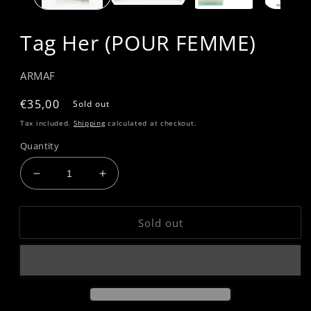
Tag Her (POUR FEMME)
ARMAF
Regular
€35,00
Sold out
price
Tax included.
Shipping
calculated at checkout.
Quantity
Decrease
Increase
quantity
quantity
for
for
Sold out
Tag
Tag
Her
Her
(POUR
(POUR
FEMME)
FEMME)