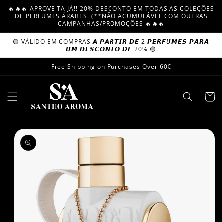
Skip to
🔥🔥🔥 APROVEITA JÁ!! 20% DESCONTO EM TODAS AS COLEÇÕES
content
DE PERFUMES ÁRABES. (**NÃO ACUMULÁVEL COM OUTRAS
CAMPANHAS/PROMOÇÕES 🔥🔥🔥
🟡 VÁLIDO EM COMPRAS 𝘼 𝙋𝘼𝙍𝙏𝙄𝙍 𝘿𝙀 2 𝙋𝙀𝙍𝙁𝙐𝙈𝙀𝙎 𝙋𝘼𝙍𝘼
𝙐𝙈 𝘿𝙀𝙎𝘾𝙊𝙉𝙏𝙊 𝘿𝙀 20% 🟡
Free Shipping on Purchases Over 60€
Cart
Skip to
product
information